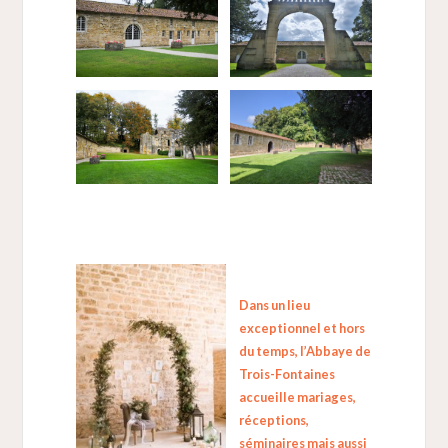
Dans un lieu
exceptionnel et hors
du temps, l’Abbaye de
Trois-Fontaines
accueille mariages,
réceptions,
séminaires mais aussi