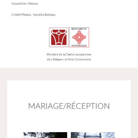
Grand Est / Marne
Crédit Photos : Aurélie Boileau
Membre de la Charte européenne
des Abbayes et Sites Cisterciens
MARIAGE/RÉCEPTION