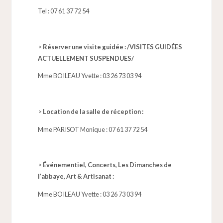
Tel :
0
7 61 37 72 54
>
Réserver une visite guidée : /VISITES GUIDÉES
ACTUELLEMENT SUSPENDUES/
Mme BOILEAU Yvette : 03 26 73 03 94
>
Location de la salle de réception :
Mme PARISOT Monique :
07 61 37 72 54
>
Événementiel, Concerts, Les Dimanches de
l’abbaye, Art & Artisanat :
Mme BOILEAU Yvette : 03 26 73 03 94