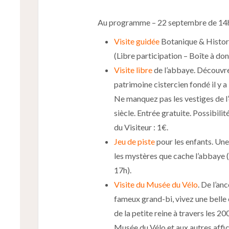
Au programme – 22 septembre de 14h
Visite guidée
Botanique & Histori
(Libre participation – Boîte à dons
Visite libre
de l’abbaye. Découvre
patrimoine cistercien fondé il y 
Ne manquez pas les vestiges de l’
siècle. Entrée gratuite. Possibili
du Visiteur : 1€.
Jeu de piste
pour les enfants. Une 
les mystères que cache l’abbaye (à
17h).
Visite du Musée du Vélo
. De l’an
fameux grand-bi, vivez une belle
de la petite reine à travers les 2
Musée du Vélo et aux autres affich