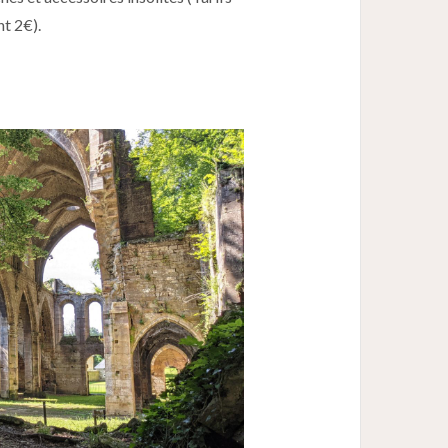
t 2€).