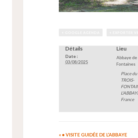
+ GOOGLE AGENDA
+ EXPORTER V
Détails
Lieu
Date :
Abbaye de 
03/08/2025
Fontaines
Place du
TROIS-
FONTAI
L'ABBAY
France
«
• VISITE GUIDÉE DE L’ABBAYE